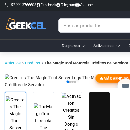
+52 2213766608
Facebook
Telegram
Youtube
Buscar
productos...
Diagramas
Activaciones
Articulos
Creditos
The MagicTool Motorola Créditos de Servidor
MÁS VENDIDO