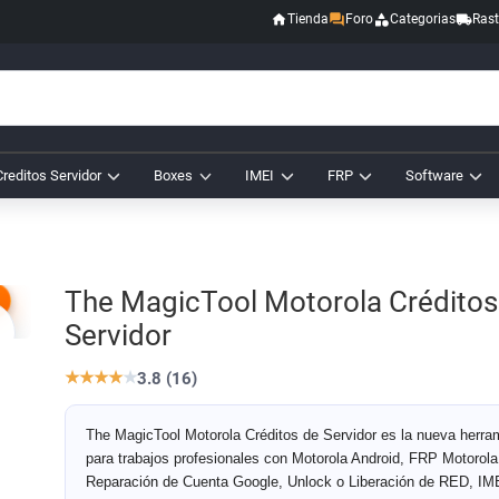
Tienda
Foro
Categorias
Rast
Creditos Servidor
Boxes
IMEI
FRP
Software
The MagicTool Motorola Créditos
Servidor
★
★
★
★
★
3.8 (16)
The MagicTool Motorola Créditos de Servidor es la nueva herra
para trabajos profesionales con Motorola Android, FRP Motorola
Reparación de Cuenta Google, Unlock o Liberación de RED, IME