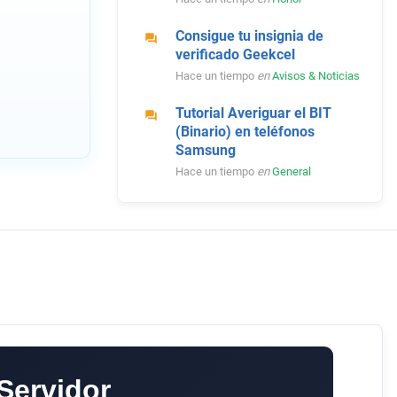
Consigue tu insignia de
verificado Geekcel
Hace un tiempo
en
Avisos & Noticias
Tutorial Averiguar el BIT
(Binario) en teléfonos
Samsung
Hace un tiempo
en
General
Servidor