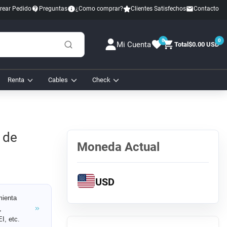
rear Pedido
Preguntas
¿Como comprar?
Clientes Satisfechos
Contacto
0
0
Mi Cuenta
Total
$0.00 USD
Renta
Cables
Check
 de
Moneda Actual
USD
mienta
,
I, etc.