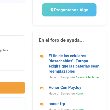
Preguntanos Algo
En el foro de ayuda...
ictool.
El fin de los celulares
"desechables": Europa
exigirá que las baterías sean
reemplazables
Hace un tiempo
en
Avisos & Noticias
Honor Con PayJoy
Hace un tiempo
en
Honor
honor frp
Hace un tiempo
en
Honor