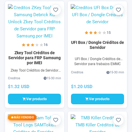
Favorito
Favori
15
UFI Box / Dongle Créditos de
16
Servidor
Zkey Tool Créditos de
Servidor para FRP Samsung
UFI Box / Dongle Créditos de
por IMEI
Servidor para trabajos EMMC
para reparación de procesadores
Zkey Tool Créditos de Servidor
Creditos
15-30 min
y reparación de chips y módulos
para FRP Samsung via IMEI &
Creditos
15-30 min
avanzados.
Unlock, Debrick, KG para
Samsung. Descarga Software &
$1.32 USD
$1.20 USD
Compra Logs Zkey Online
Ver producto
Ver producto
MÁS VENDIDO
Favorito
Favori