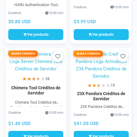
reparación de cuenta Google en
HXRU Authentication Tool
Creditos
15-30 min
celulares Samsung, usted puede
Créditos de Servidor (Xiaomi
Creditos
15-30 min
comprar tus créditos para uso
Auth, FRP, Flash) es una
del programa y servidor aquí
herramienta para celulares
$0.80 USD
$3.99 USD
Xiaomi bastante económica
para procesos Flash Auth, FRP
Ver producto
Ver producto
MÁS VENDIDO
MÁS VENDIDO
Favorito
Favori
28
15
Chimera Tool Créditos de
Servidor
Z3X Pandora Créditos de
Servidor
Chimera Tool Créditos de
Z3X Pandora Créditos de
Servidor venta de créditos aquí
Servidor para cuentas nuevas y
Creditos
15-30 min
en cualquier cantidad que
Creditos
15-30 min
recarga a usuario existente. El
necesite, 100% online y seguro
paquete desde 10 créditos se
$1.40 USD
$41.00 USD
con los métodos de pago mas
entrega muy rápido y puede ser
confiables.
comprado en linea
Ver producto
Ver producto