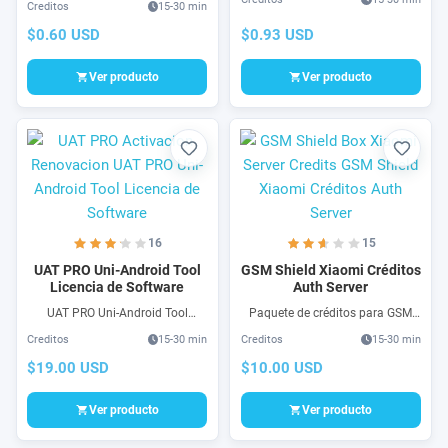
Creditos
15-30 min
Mi Account, NC Auth Tool es una
para Programa Typhone Auth
herramienta muy potente para
$0.93 USD
$0.60 USD
Tool para Flasheo, FRP Auth de
celulares Xiaomi
teléfonos Xiaomi Qualcomm &
MTK
Ver producto
Ver producto
Favorito
Favori
16
15
UAT PRO Uni-Android Tool
GSM Shield Xiaomi Créditos
Licencia de Software
Auth Server
UAT PRO Uni-Android Tool
Paquete de créditos para GSM
Renovación o Activación para
Shield Xiaomi Server Credits -
Creditos
15-30 min
Creditos
15-30 min
uso de software UAT PRO no
Pack de Créditos de autorización
necesita Dongle o Box, UAT Pro
para servidor Xiaomi, compra
$19.00 USD
$10.00 USD
soporta la mayoría de teléfonos
rapida y 100% segura.
Android de ultima generación
Ver producto
Ver producto