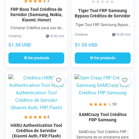
3
FRP Boss Tool Créditos de
Tiger Tool FRP Samsung
Servidor (Samsung, Nokia,
Bypass Créditos de Servidor
Xiaomi, Honor)
Tiger Tool FRP Samsung Bypass
Comprar Créditos para uso del
Créditos de Servidor es un
programa FRP Boss Tool FRP
Creditos
15-30 min
programa para reparación de
Creditos
15-30 min
funcional & 100% online para
cuenta Google en celulares
Eliminar Cuentas Google en
$1.50 USD
$1.30 USD
Samsung, compra 100% segura
teléfonos Samsung, Nokia HDM
Xiaomi
Ver producto
Ver producto
Favorito
Favori
50
SAMCrazy Tool Créditos
4
FRP Samsung
HXRU Authentication Tool
Créditos de Servidor
SAMCrazy Tool Créditos FRP
(Xiaomi Auth, FRP, Flash)
Samsung es un programa para