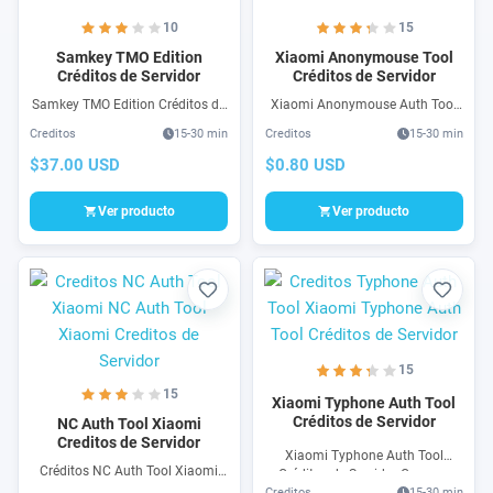
10
15
Samkey TMO Edition
Xiaomi Anonymouse Tool
Créditos de Servidor
Créditos de Servidor
Samkey TMO Edition Créditos de
Xiaomi Anonymouse Auth Tool
Servidor para liberar teléfonos
Créditos de Servidor para
Creditos
15-30 min
Creditos
15-30 min
Samsung T-Mobile, Sprint, Metro
Programa Anonymouse Auth
PCS, Verizon, Boost, etc. Samkey
Tool para Flasheo, FRP Auth de
$37.00 USD
$0.80 USD
TMO es un software para
teléfonos Xiaomi Qualcomm &
Samsung
MTK.
Ver producto
Ver producto
Favorito
Favori
15
15
Xiaomi Typhone Auth Tool
Créditos de Servidor
NC Auth Tool Xiaomi
Creditos de Servidor
Xiaomi Typhone Auth Tool
Créditos NC Auth Tool Xiaomi
Créditos de Servidor Compra
para Flasheo, FRP, Unlock Xiaomi
Creditos
15-30 min
ahora tus Créditos de Servidor