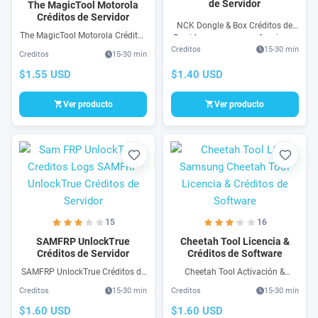
de Servidor
The MagicTool Motorola
Créditos de Servidor
NCK Dongle & Box Créditos de
The MagicTool Motorola Créditos
Servidor son acceso a funciones
de Servidor es la nueva
Creditos
15-30 min
que el programa de NCK Dongle
Creditos
15-30 min
herramienta para trabajos
o BOX que se puede comprar
profesionales con Motorola
$1.40 USD
$1.55 USD
aquí al mejor precio, 100%
Android, FRP Motorola,
seguro.
Reparación de Cuenta Google,
Ver producto
Ver producto
Unlock o Liberación de RED, IMEI,
etc.
Favorito
Favori
15
16
SAMFRP UnlockTrue
Cheetah Tool Licencia &
Créditos de Servidor
Créditos de Software
SAMFRP UnlockTrue Créditos de
Cheetah Tool Activación &
Servidor es la herramienta mas
Créditos para Licencia de uso en
Creditos
15-30 min
Creditos
15-30 min
fácil de usar para FRP de
celulares LG o Samsung.
teléfonos samsung FRP.
Cheetah Tool Activación &
$1.60 USD
$1.60 USD