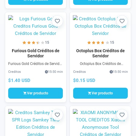
Favorito
Favori
15
15
Furious Gold Créditos de
Octoplus Box Créditos de
Servidor
Servidor
Furious Gold Créditos de Servidor
Octoplus Box Créditos de
son accesos para procesos
Servidor, compra ahora tu pack
Creditos
15-30 min
Creditos
15-30 min
Flash, Unlock, FRP & mas... para
de creditos por la cantidad que
marcas exclusivas como
quieras para el proceso premium
$1.40 USD
$0.15 USD
Samsung, LG, Motorola, y en
que necesites compra 100%
general teléfonos Android.
segura
Ver producto
Ver producto
Favorito
Favori