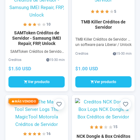
5
TMB Killer Créditos de
10
Servidor
SAMToken Créditos de
Servidor - Samsung IMEI
TMB Killer Créditos de Servidor es
Repair, FRP, Unlock
un software para Liberar / Unlock
de LG & Samsung usando un
SAMToken Créditos de Servidor
Creditos
15-30 min
cable USB ordinario y software
para Samsung es la herramienta
Creditos
15-30 min
usb
mas fácil de usar para Unlock de
teléfonos samsung. Libera
$1.50 USD
$1.00 USD
cualquier Samsung FRP cuenta
google
Ver producto
Ver producto
MÁS VENDIDO
Favorito
Favori
15
16
NCK Dongle & Box Créditos