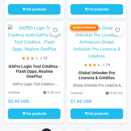
Créditos puedes comprar
activacion LG o Samsung
Ver producto
Ver producto
MÁS VENDIDO
Favorito
Favori
15
19
GAPro Login Tool Créditos -
Flash Oppo, Realme
Global Unlocker Pro
OnePlus
Licencia & Créditos
GAPro Login Tool Créditos -
Global Unlocker Pro Licencia &
Flash Oppo, Realme OnePlus son
Créditos para Comprar ahora
Creditos
15-30 min
Creditos
15-30 min
accesos online para Auth Flash
para software Global Unlocker
Online 100% seguro compra aquí
Pro que funciona para
$0.99 USD
$1.60 USD
créditos de servidor para GAPro
Reparación, Flash, FRP, Unlock,
Login Tool.
ByPass, etc
Ver producto
Ver producto