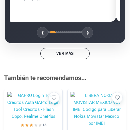
graci
‹
›
VER MÁS
También te recomendamos...
Favorito
Favori
15