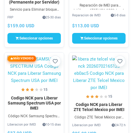
(Permanente por Servidor)
Reparación de IMEI para
Servicio para Eliminar bloqueo
teléfonos AT&T USA 100% legal,
de iCloud de iPhone en todas las
Reparacion de IMEI
5-8 dias
todas las marcas & modelos
FRP
25-30 dias
versiones y modelos que
soportados. Repara la señal de
presenta el problema de pantalla
$113.00 USD
$159.00 USD
tu AT&T USA
“This iPhone is linked to an
Apple ID”.
Seleccionar opciones
Seleccionar opciones
MÁS VENDIDO
Favorito
Favori
15
15
Codigo NCK para Liberar
Samsung Spectrum USA por
Codigo NCK para Liberar
IMEI
ZTE Telcel Mexico por IMEI
Código NCK Samsung Spectrum
Código ZTE Telcel México para
USA para Liberar & Cambio de
Liberar & Cambio de Operadora
Liberacion por IMEI
10-15 dias
Liberacion por IMEI
24-72 h
Operadora GSM. Compra Código
GSM. Compra Unlock SIM por
NCK para Unlock SIM Samsung
Código NCK para ZTE Telcel