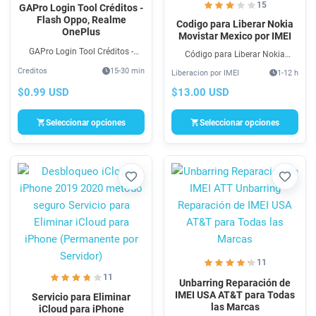
15
GAPro Login Tool Créditos -
Flash Oppo, Realme
Codigo para Liberar Nokia
OnePlus
Movistar Mexico por IMEI
GAPro Login Tool Créditos -
Código para Liberar Nokia
Flash Oppo, Realme OnePlus son
Movistar México por IMEI aun en
Creditos
15-30 min
Liberacion por IMEI
1-12 h
accesos online para Auth Flash
contrato o plan, para usarlo en
Online 100% seguro compra aquí
otra operadora. Unlock Movistar
$0.99 USD
$13.00 USD
créditos de servidor para GAPro
Telcel México vía código NCK.
Login Tool.
Seleccionar opciones
Seleccionar opciones
Favorito
Favori
11
11
Unbarring Reparación de
IMEI USA AT&T para Todas
Servicio para Eliminar
las Marcas
iCloud para iPhone