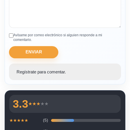
Avísame por correo electrónico si alguien responde a mi
comentario.
ENVIAR
Regístrate para comentar.
3.3
★
★
★
★
★
★
★
★
★
★
(5)