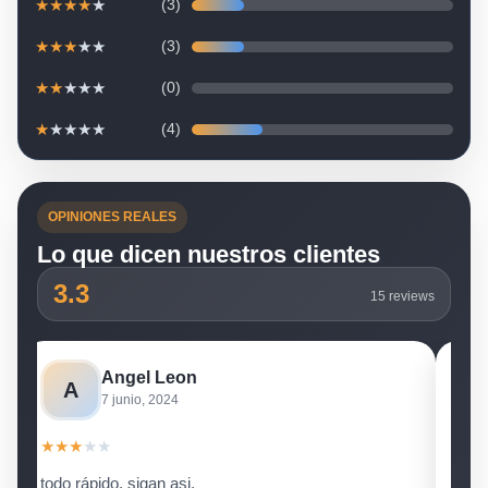
★
★
★
★
★
(3)
★
★
★
★
★
(3)
★
★
★
★
★
(0)
★
★
★
★
★
(4)
OPINIONES REALES
Lo que dicen nuestros clientes
3.3
15 reviews
Angel Leon
A
7 junio, 2024
★
★
★
★
★
★
★
todo rápido, sigan asi.
Es m