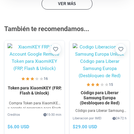
VER MÁS
También te recomendamos...
Favorito
Favori
16
15
Token para XiaomiKEY (FRP,
Código para Liberar
Flash & Unlock)
Samsung Europa
(Desbloqueo de Red)
Compra Token para XiaomiKEY
y accede al programa para Flash
Código para Liberar Samsung
MTK, EDL, Unlock Xiaomi
Creditos
15-30 min
Europa (Desbloqueo de Red) por
Bootaloder y FRP Xiaomi. Incluye
Liberacion por IMEI
24-72 h
IMEI aun en contrato o plan, para
username y pass para uso en 1
usarlo en otra operadora.
$6.00 USD
$29.00 USD
teléfono.
Compra ahora, 100% rápido y