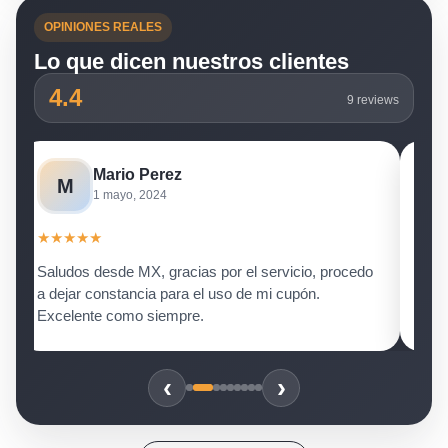
OPINIONES REALES
Lo que dicen nuestros clientes
4.4
9 reviews
Hugo Vergara
H
10 abril, 2024
★
★
★
★
★
 procedo
Muchas gracias, de verdad una gran herramienta!!
‹
›