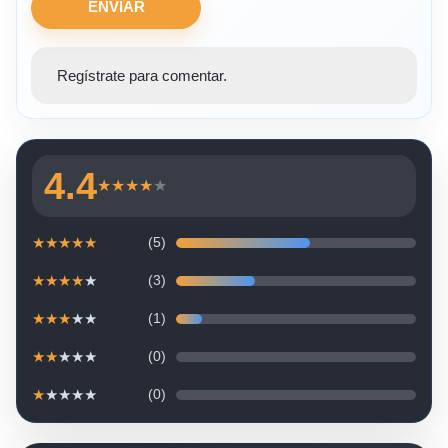
ENVIAR
Regístrate para comentar.
4.4
★
★
★
★
★
★
★
★
★
★
(5)
★
★
★
★
★
(3)
★
★
★
★
★
(1)
★
★
★
★
★
(0)
★
★
★
★
★
(0)