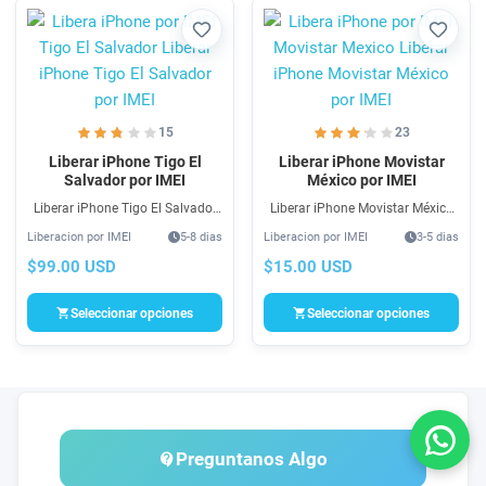
Favorito
Favori
15
23
Liberar iPhone Tigo El
Liberar iPhone Movistar
Salvador por IMEI
México por IMEI
Liberar iPhone Tigo El Salvador
Liberar iPhone Movistar México
por IMEI es un servicio rápido,
por IMEI es un servicio rápido,
Liberacion por IMEI
5-8 dias
Liberacion por IMEI
3-5 dias
económico y bastante fácil que
económico y bastante fácil que
le ayuda a Liberar iPhone Tigo El
le ayuda a Liberar iPhone
$99.00 USD
$15.00 USD
Salvador
Movistar México.
Seleccionar opciones
Seleccionar opciones
Preguntanos Algo