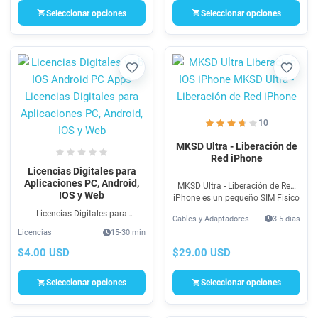
seguro.
Seleccionar opciones
Seleccionar opciones
Favorito
Favori
10
MKSD Ultra - Liberación de
Red iPhone
Licencias Digitales para
Aplicaciones PC, Android,
MKSD Ultra - Liberación de Red
IOS y Web
iPhone es un pequeño SIM Fisico
que se coloca debajo de la sim
Licencias Digitales para
Cables y Adaptadores
3-5 dias
card original con la finalidad de
Aplicaciones PC, Android, IOS,
Licencias
15-30 min
liberar de red tu iPhone.
Web y Descargables oficiales, sin
trucos, legales, 100% seguro y
$4.00 USD
$29.00 USD
totalmente legales.
Seleccionar opciones
Seleccionar opciones