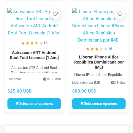
Favorito
Favori
15
15
Activacion ART Android
Liberar iPhone Altice
Root Tool Licencia [1 Año]
República Dominicana por
IMEI
Activación ATR Android Root
Tool Licencia para habilitar el
Liberar iPhone Altice República
uso del programa ART para
Licencias
15-30 min
Dominicana por IMEI es un
Xiaomi & Samsung para Root y
Liberacion por IMEI
3-5 dias
servicio rápido, económico y
Reparación de IMEI Comprar
bastante fácil que le ayuda a
$25.00 USD
$88.00 USD
Licencia ART
Liberar iPhone Altice República
Dominicana
Seleccionar opciones
Seleccionar opciones