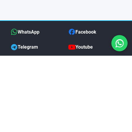
WhatsApp
Facebook
Telegram
Youtube
Xiaomi Speed Tool Créditos de
Servidor
COMPRAR
$1.50 USD
MAS DE NOSOTROS
i
Politica de Devoluciones
Garantia Completa
Preguntas Frecuentes
Blog de Noticias