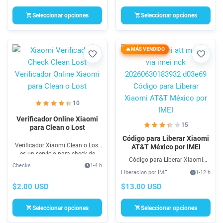
NCK para Huawei AT&T USA
100% seguro.
Seleccionar opciones
Seleccionar opciones
MÁS VENDIDO
Favorito
Favori
10
Verificador Online Xiaomi
15
para Clean o Lost
Código para Liberar Xiaomi
Verificador Xiaomi Clean o Lost
AT&T México por IMEI
es un servicio para check de
Código para Liberar Xiaomi
Xiaomi CLEAN O LOST para
Checks
1-4 h
AT&T México por IMEI para
teléfonos que no se tiene
Liberacion por IMEI
1-12 h
Cambiar de compañía via IMEI
información y se requiere antes
muy fácil. Desbloqueo Xiaomi
$2.00 USD
$13.00 USD
de enviar a servicio de
AT&T México para utilizar en otro
desbloqueo.
operador
Seleccionar opciones
Seleccionar opciones