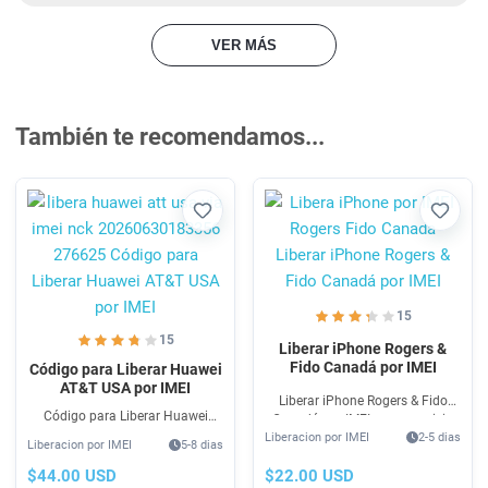
VER MÁS
También te recomendamos...
Favorito
Favori
15
15
Liberar iPhone Rogers &
Fido Canadá por IMEI
Código para Liberar Huawei
AT&T USA por IMEI
Liberar iPhone Rogers & Fido
Código para Liberar Huawei
Canadá por IMEI es un servicio
AT&T USA por IMEI para Liberar &
Liberacion por IMEI
2-5 dias
rápido, económico y bastante
Liberacion por IMEI
5-8 dias
Cambio de Operadora GSM.
fácil que le ayuda a Liberar
Compra Unlock SIM por Código
$22.00 USD
$44.00 USD
iPhone Rogers & Fido Canadá