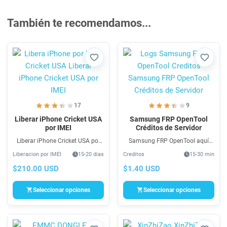
También te recomendamos...
Favorito
Favori
17
9
Liberar iPhone Cricket USA
Samsung FRP OpenTool
por IMEI
Créditos de Servidor
Liberar iPhone Cricket USA por
Samsung FRP OpenTool aquí
IMEI es un servicio rápido,
puede comprar tus créditos para
Liberacion por IMEI
15-20 dias
Creditos
15-30 min
económico y bastante fácil que
uso del programa y servidor de
le ayuda a Liberar iPhone Cricket
Samsung FRP OpenTool.
$210.00 USD
$1.40 USD
USA
Samsung FRP OpenTool para
eliminación de FRP de teléfonos
Seleccionar opciones
Seleccionar opciones
Samsung.