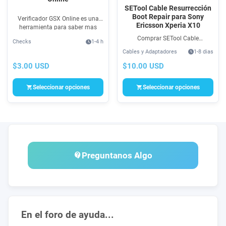
SETool Cable Resurrección
Boot Repair para Sony
Verificador GSX Online es una
Ericsson Xperia X10
herramienta para saber mas
información de tu iPhone o iPad
Comprar SETool Cable
Checks
1-4 h
por IMEI para averiguar pais,
Resurrección para reparar
Cables y Adaptadores
1-8 dias
operador y mas.
bootloader de Sony Ericsson
Xperia X10 mini (E10) usando
$3.00 USD
$10.00 USD
Setool Box. Boot Repair o
reparación de inicio.
Seleccionar opciones
Seleccionar opciones
Preguntanos Algo
En el foro de ayuda...