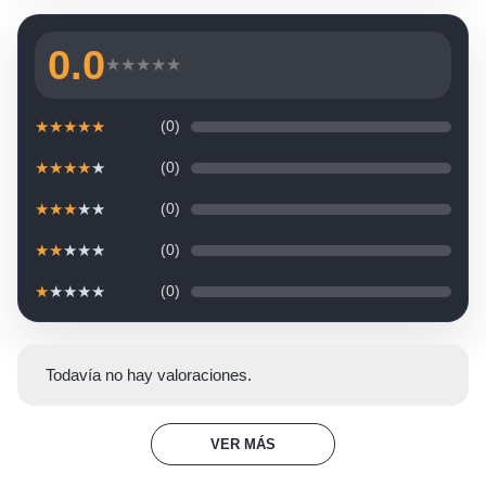
0.0
★
★
★
★
★
★
★
★
★
★
(0)
★
★
★
★
★
(0)
★
★
★
★
★
(0)
★
★
★
★
★
(0)
★
★
★
★
★
(0)
Todavía no hay valoraciones.
VER MÁS