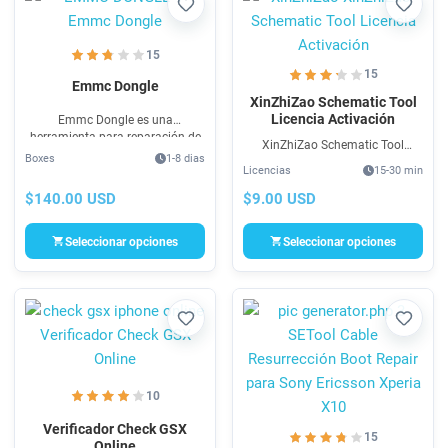
Favorito
Favori
15
15
Emmc Dongle
XinZhiZao Schematic Tool
Licencia Activación
Emmc Dongle es una
herramienta para reparación de
XinZhiZao Schematic Tool
smartphones a nivel hardware,
Boxes
1-8 dias
Licencia Activación es un
firmware, bootloader, teléfonos
Licencias
15-30 min
Sistema de consultas &
muertos, Samsung, LG, Xiaomi,
esquemas de mantenimiento de
$140.00 USD
$9.00 USD
HTC, etc. Compra EMMC
teléfonos móviles y
DONGLE 100% en stock seguro.
computadoras; XinZhiZao online
Puedes pagar fácil en linea con
Seleccionar opciones
Seleccionar opciones
Tarjeta, Mercado Pago, Paypal o
en efectivo en OXXO, Banamex,
Western Union o Money Gram.
Favorito
Favori
10
Verificador Check GSX
15
Online