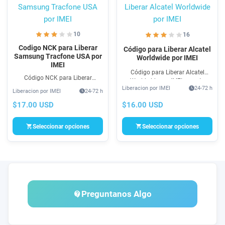
10
16
Codigo NCK para Liberar
Código para Liberar Alcatel
Samsung Tracfone USA por
Worldwide por IMEI
IMEI
Código para Liberar Alcatel
Código NCK para Liberar
Worldwide por IMEI soporta
Samsung Tracfone USA para
Liberacion por IMEI
24-72 h
Android. Cambio de Compañía
Liberacion por IMEI
24-72 h
Liberar & Cambio de Operadora
para Alcatel vía código NCK,
GSM. Compra Unlock SIM por
$16.00 USD
$17.00 USD
Unlock 100% rápido y seguro
Código NCK para Samsung
Tracfone USA 100% seguro
Seleccionar opciones
Seleccionar opciones
Preguntanos Algo