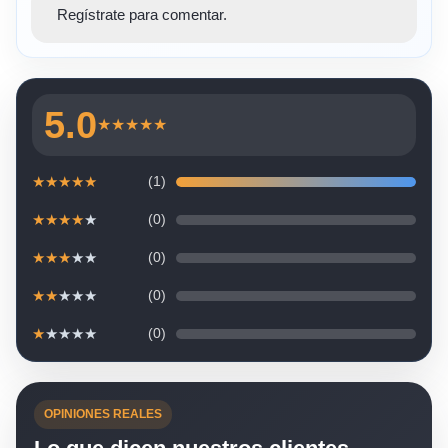
Regístrate para comentar.
5.0
★
★
★
★
★
★
★
★
★
★
(1)
★
★
★
★
★
(0)
★
★
★
★
★
(0)
★
★
★
★
★
(0)
★
★
★
★
★
(0)
OPINIONES REALES