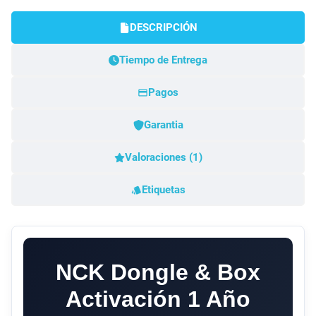
DESCRIPCIÓN
Tiempo de Entrega
Pagos
Garantia
Valoraciones (1)
Etiquetas
NCK Dongle & Box
Activación 1 Año