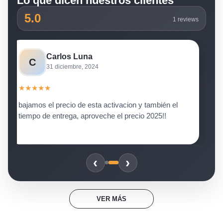
Lo que dicen nuestros clientes
5.0
1 reviews
Carlos Luna
C
31 diciembre, 2024
★
★
★
★
★
bajamos el precio de esta activacion y también el
tiempo de entrega, aproveche el precio 2025!!
‹
›
VER MÁS