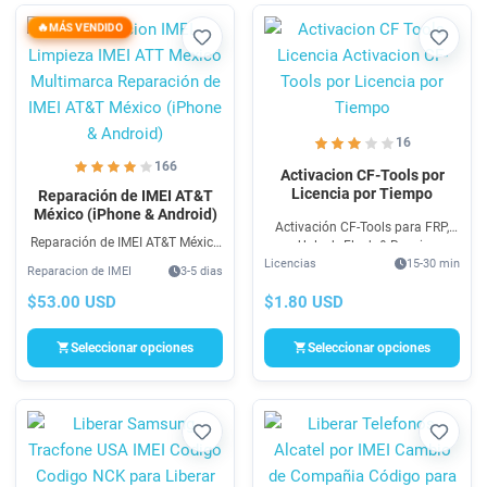
MÁS VENDIDO
Favorito
Favori
16
166
Activacion CF-Tools por
Licencia por Tiempo
Reparación de IMEI AT&T
México (iPhone & Android)
Activación CF-Tools para FRP,
Reparación de IMEI AT&T México
Unlock, Flash & Repair
(iPhone & Android) es un servicio
Licencias
15-30 min
Multimarca. Licencia CF-Tools
Reparacion de IMEI
3-5 dias
de Reparación de Señal 100%
para Samsung, Xiaomi, Oppo,
legal por problemas con la
$1.80 USD
$53.00 USD
Vivo, etc. CF-Tools no utiliza
operadora como Contrato,
dongle o Box.
Extravió, etc.
Seleccionar opciones
Seleccionar opciones
Favorito
Favori