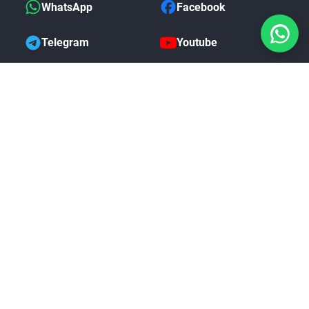
WhatsApp
Facebook
Telegram
Youtube
NCK Dongle & Box Activación 1 Año
COMPRAR
$28.00 USD
MAS DE NOSOTROS
i
Politica de Devoluciones
Garantia Completa
Preguntas Frecuentes
Blog de Noticias
Comentarios de Clientes
Rastreo de Pedidos