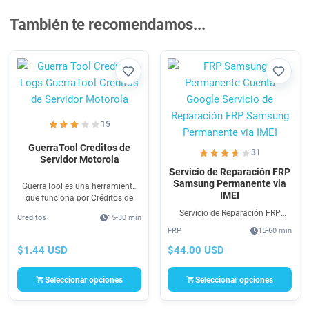
También te recomendamos...
Favorito
Favori
15
GuerraTool Creditos de
31
Servidor Motorola
Servicio de Reparación FRP
Samsung Permanente via
GuerraTool es una herramienta
IMEI
que funciona por Créditos de
Servidor, que aquí mismo puedes
Servicio de Reparación FRP
Creditos
15-30 min
comprar, GuerraTool Créditos de
Samsung Permanente via IMEI
FRP
15-60 min
Servidor Motorola
Desbloqueo de cuenta Google.
FRP Samsung solución via IMEI
$1.44 USD
$44.00 USD
sin tocar el software, sin cables,
100% seguro.
Seleccionar opciones
Seleccionar opciones