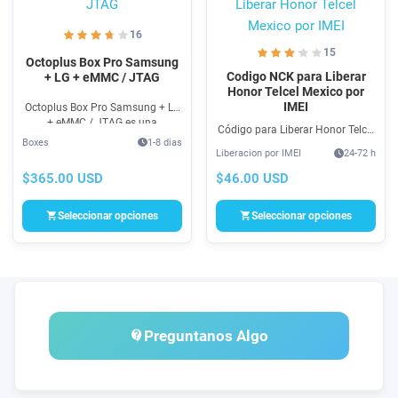
16
15
Octoplus Box Pro Samsung
Codigo NCK para Liberar
+ LG + eMMC / JTAG
Honor Telcel Mexico por
IMEI
Octoplus Box Pro Samsung + LG
+ eMMC / JTAG es una
Código para Liberar Honor Telcel
herramienta para trabajar con
Boxes
1-8 dias
México para Liberar & Cambio de
smartphones Samsung, LG y
Liberacion por IMEI
24-72 h
Operadora GSM. Compra Unlock
poder reparar teléfonos
SIM por Código NCK para Honor
$365.00 USD
$46.00 USD
totalmente dañados
Telcel México 100% seguro!!
Seleccionar opciones
Seleccionar opciones
Preguntanos Algo