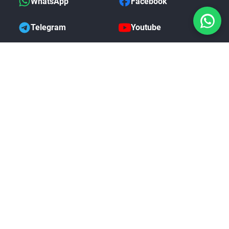
WhatsApp
Facebook
Telegram
Youtube
AvatarAuthTool Creditos de
Servidor
COMPRAR
$0.96 USD
MAS DE NOSOTROS
i
Politica de Devoluciones
Garantia Completa
Preguntas Frecuentes
Blog de Noticias
Comentarios de Clientes
Rastreo de Pedidos