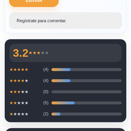
ENVIAR
Regístrate para comentar.
3.2
★
★
★
★
★
★
★
★
★
★
(4)
★
★
★
★
★
(4)
★
★
★
★
★
(0)
★
★
★
★
★
(5)
★
★
★
★
★
(2)