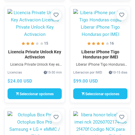
Favorito
Favori
15
16
Licencia Private Unlock Key
Liberar iPhone Tigo
Activacion
Honduras por IMEI
Licencia Private Unlock Key es
Liberar iPhone Tigo Honduras
un software Multimarca para
por IMEI es un servicio rápido,
Licencias
15-30 min
Liberacion por IMEI
10-15 dias
Unlock, Flasheo y de mas...
económico y bastante fácil que
Licencia Private Unlock Key
le ayuda a Liberar iPhone Tigo
$24.00 USD
$99.00 USD
soporta Oppo, Xiaomi, Vivo, etc.
Honduras
Seleccionar opciones
Seleccionar opciones
Favorito
Favori