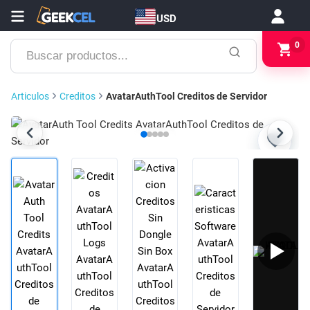
USD
Buscar
0
productos...
Articulos
Creditos
AvatarAuthTool Creditos de Servidor