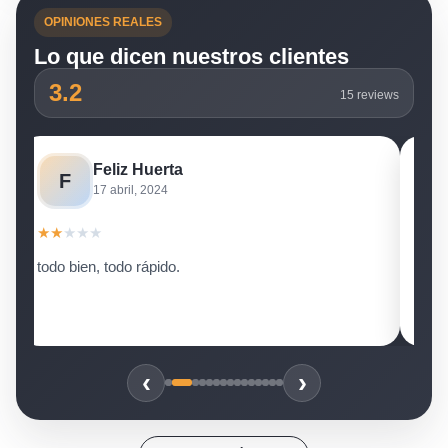
OPINIONES REALES
Lo que dicen nuestros clientes
3.2
15 reviews
Feliz Huerta
F
17 abril, 2024
★
★
★
★
★
★
★
todo bien, todo rápido.
Paso
buen
rast
‹
›