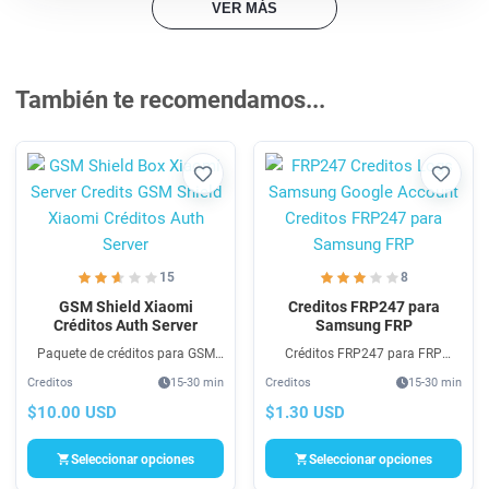
VER MÁS
También te recomendamos...
Favorito
Favori
15
8
GSM Shield Xiaomi
Creditos FRP247 para
Créditos Auth Server
Samsung FRP
Paquete de créditos para GSM
Créditos FRP247 para FRP
Shield Xiaomi Server Credits -
Samsung son accesos para uso
Creditos
15-30 min
Creditos
15-30 min
Pack de Créditos de autorización
del programa que se pueden
para servidor Xiaomi, compra
comprar aqui. Comprar Créditos
$10.00 USD
$1.30 USD
rapida y 100% segura.
para Software FRP247 para
eliminación de FRP de teléfonos
Seleccionar opciones
Seleccionar opciones
Samsung .