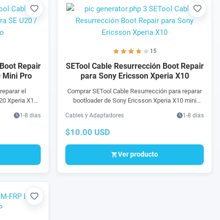
Favorito
Favori
15
Boot Repair
SETool Cable Resurrección Boot Repair
 Mini Pro
para Sony Ericsson Xperia X10
reparar el
Comprar SETool Cable Resurrección para reparar
20 Xperia X10
bootloader de Sony Ericsson Xperia X10 mini
 este producto
(E10) usando Setool Box. Boot Repair o reparación
1-8 dias
Cables y Adaptadores
1-8 dias
 Resurrección
de inicio.
 Ericsson U20
$10.00 USD
ol Box. Boot
íos a México o
Ver producto
pido y seguro.
rjeta, Mercado
XXO, Banamex,
Gram.
Favorito