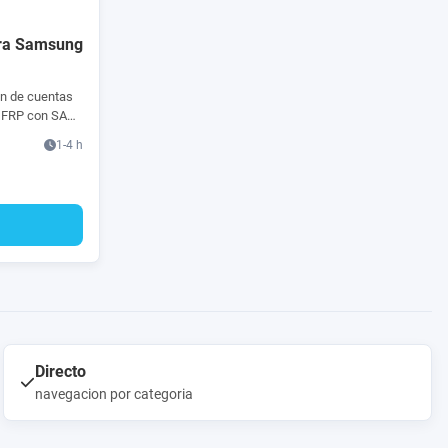
ara Samsung
n de cuentas
 FRP con SAM-
ables.
1-4 h
Directo
navegacion por categoria