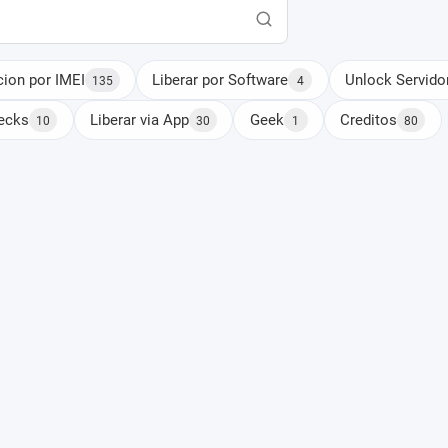
cion por IMEI
Liberar por Software
Unlock Servido
135
4
ecks
Liberar via App
Geek
Creditos
10
30
1
80