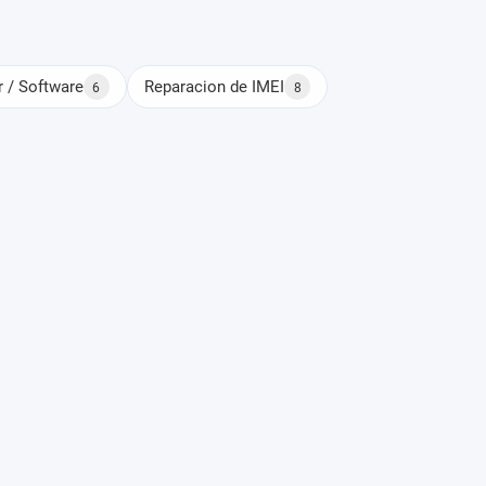
r / Software
Reparacion de IMEI
6
8