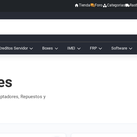
Tienda
Foro
Categorias
Rast
Creditos Servidor
Boxes
IMEI
FRP
Software
es
aptadores, Repuestos y