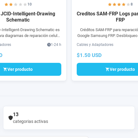
10
8
 JCID-Intelligent-Drawing
Creditos SAM-FRP Logs p
Schematic
FRP
-Intelligent-Drawing Schematic es
Créditos SAM-FRP para reparació
ra diagramas de reparación celular.
Google Samsung FRP. Desbloqueo
ent-Drawing Schematic, librería de
FRP sin utilizar cajas o c
tadores
1-24 h
Cables y Adaptadores
esquematicos
D
$1.50 USD
Ver producto
Ver producto
13
categorias activas