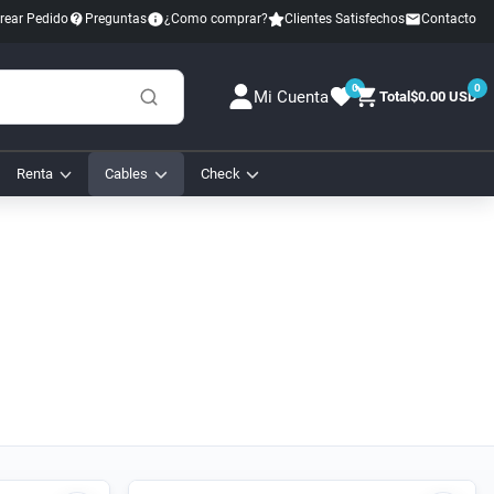
rear Pedido
Preguntas
¿Como comprar?
Clientes Satisfechos
Contacto
0
0
Mi Cuenta
Total
$0.00 USD
Renta
Cables
Check