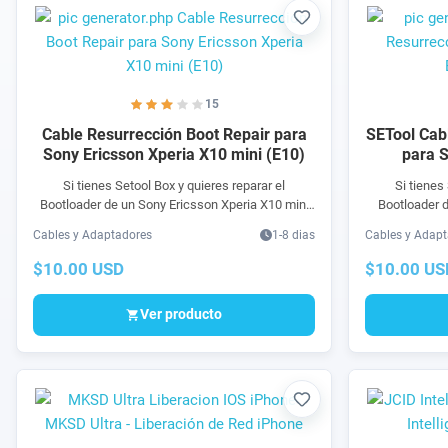
Favorito
15
Cable Resurrección Boot Repair para
SETool Cab
Sony Ericsson Xperia X10 mini (E10)
para 
Si tienes Setool Box y quieres reparar el
Si tienes
Bootloader de un Sony Ericsson Xperia X10 mini
Bootloader 
E10 por software dañado, con este producto es
(E10) por sof
Cables y Adaptadores
1-8 dias
Cables y Adap
posible. Compra SETool Cable Resurrección para
posible. Comp
reparar bootloader de Sony Ericsson Xperia X10
reparar bootl
$10.00 USD
$10.00 US
mini E10 usando Setool Box. Boot Repair o
usando Setoo
reparación de inicio. Envíos a México o cualquier
inicio. Env
Ver producto
parte del mundo, 100% rápido y seguro. Puedes
mundo, 100% r
pagar fácil en linea con Tarjeta, Mercado Pago,
en linea con 
Paypal o en efectivo en OXXO, Banamex, Western
efectivo en
Union o Money Gram.
Favorito