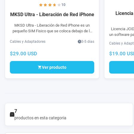
10
Licencia
MKSD Ultra - Liberación de Red iPhone
MKSD Ultra - Liberación de Red iPhone es un
Licencia JCID
pequeño SIM Fisico que se coloca debajo de la
un software pa
sim card original con la finalidad de liberar de red
JCID-Intellig
Cables y Adaptadores
3-5 dias
tu iPhone.
Cables y Adap
$29.00 USD
$19.00 US
Ver producto
7
productos en esta categoria