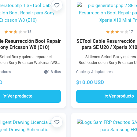
Favorito
15
17
le Resurrección Boot Repair
SETool Cable Resurrección 
Sony Ericsson W8 (E10)
para SE U20 / Xperia X10
 Setool Box y quieres reparar el
Si tienes Setool Box y quieres 
de un Sony Ericsson Walkman W8
Bootloader de un Sony Ericsson U
tware dañado, con este producto es
MiniPro por software dañado, con
tadores
1-8 dias
Cables y Adaptadores
ra SETool Cable Resurrección para
es posible. Compra SETool Cable
oader de Sony Ericsson W8 (E10) 0
para reparar bootloader de Sony
D
$10.00 USD
l Box. Boot Repair o reparación de
Xperia X10 MiniPro usando Seto
íos a México o cualquier parte del
Repair o reparación de inicio. Env
Ver producto
Ver producto
ápido y seguro. Puedes pagar fácil
cualquier parte del mundo, 100% rá
Tarjeta, Mercado Pago, Paypal o en
Puedes pagar fácil en linea con Ta
 OXXO, Banamex, Western Union o
Pago, Paypal o en efectivo en O
Money Gram.
Western Union o Money 
Favorito