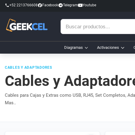
+52 2213766608
Facebook
Telegram
Youtube
Buscar
productos...
Diagramas
Activaciones
CABLES Y ADAPTADORES
Cables y Adaptador
Cables para Cajas y Extras como USB, RJ45, Set Completos, Ad
Mas..