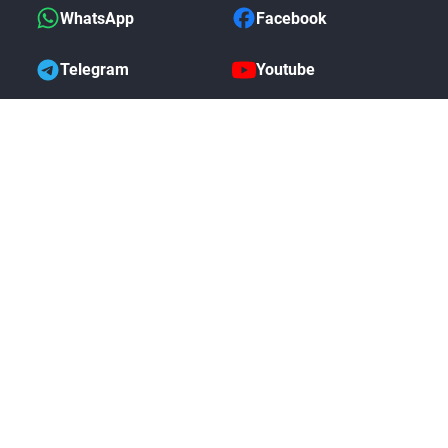
WhatsApp
Facebook
Telegram
Youtube
MAS DE NOSOTROS
Politica de Devoluciones
Garantia Completa
Preguntas Frecuentes
Blog de Noticias
Comentarios de Clientes
Rastreo de Pedidos