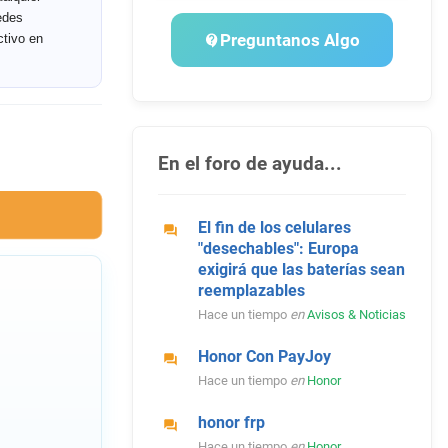
edes
Preguntanos Algo
ctivo en
En el foro de ayuda...
El fin de los celulares
"desechables": Europa
exigirá que las baterías sean
reemplazables
Hace un tiempo
en
Avisos & Noticias
Honor Con PayJoy
Hace un tiempo
en
Honor
honor frp
Hace un tiempo
en
Honor