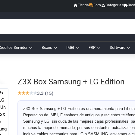
Tienda
Foro
Categorias
Rast
Creditos Servidor
Boxes
IMEI
FRP
Software
Z3X Box Samsung + LG Edition
★
★
★
★
★
3.3 (15)
Z3X Box Samsung + LG Edition es una herramienta para Liberar
Reparacion de IMEI, Fleasheos de antiguos y recientes teléfon
Samsung y LG, sin duda de las mejores cajas profesionales, pa
muchos la mejor del mercado, por sus constantes actualizacion
incluye cables necesarios para LG o SASMUNG, enviamos a cu