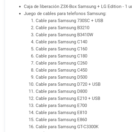
Caja de liberación Z3X-Box Samsung + LG Edition - 1 u
705SC, 706SC, 707SC, 707SC2, 708SC, 709SC, 730SC
Juego de cables para telefonos Samsung:
G920FD, GT-B2100, GT-B2100C, GT-B2700, GT-B2703, G
Cable para Samsung 730SC + USB
B3410W, GT-B5210U, GT-B5212U, GT-B5310, GT-B5310L
Cable para Samsung B3210
GT-B5712C, GT-B5722, GT-B5722C, GT-B6520, GT-B652
Cable para Samsung B3410W
GT-B7510L, GT-B7610, GT-B7610N, GT-B7620, GT-B762
Cable para Samsung C140
GT-C3050C, GT-C3053, GT-C3110, GT-C3110C, GT-C320
Cable para Samsung C160
C3303, GT-C3303I, GT-C3303K, GT-C3310, GT-C3310C,
Cable para Samsung C180
C3530, GT-C3560, GT-C3610, GT-C3610C, GT-C3630, G
Cable para Samsung C260
C5130C, GT-C5130S, GT-C5130U, GT-C5180, GT-C5180C
Cable para Samsung C450
GT-C6620N, GT-C6625, GT-C6712, GT-E1050, GT-E1055
Cable para Samsung D500
E1080F, GT-E1080I, GT-E1080T, GT-E1080W, GT-E1081T
Cable para Samsung D720 + USB
E1100C, GT-E1100H, GT-E1100T, GT-E1101C, GT-E1105
Cable para Samsung D800
GT-E1120C, GT-E1125, GT-E1125W, GT-E1130B, GT-E115
Cable para Samsung E210 + USB
GT-E1182, GT-E1182C, GT-E1182L, GT-E1190, GT-E1195
Cable para Samsung E700
GT-E1252, GT-E1263E, GT-E1265, GT-E1270, GT-E1272
Cable para Samsung E810
E1360M, GT-E1360S, GT-E1410, GT-E1410C, GT-E2100,
Cable para Samsung E860
GT-E2152, GT-E2152I, GT-E2210, GT-E2210B, GT-E221
Cable para Samsung GT-C3300K
GT-E2370, GT-E2510, GT-E2510C, GT-E2530, GT-E2550