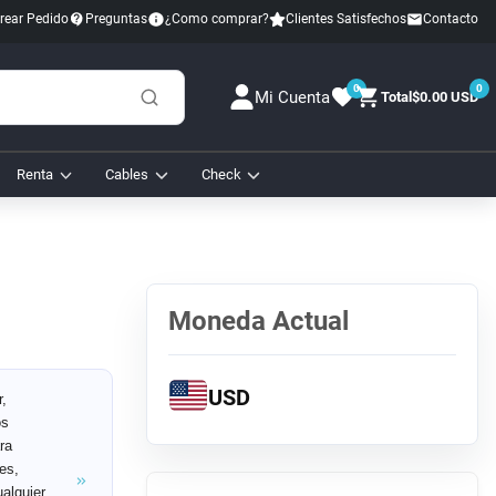
rear Pedido
Preguntas
¿Como comprar?
Clientes Satisfechos
Contacto
0
0
Mi Cuenta
Total
$0.00 USD
Renta
Cables
Check
Moneda Actual
USD
,
os
ra
es,
alquier