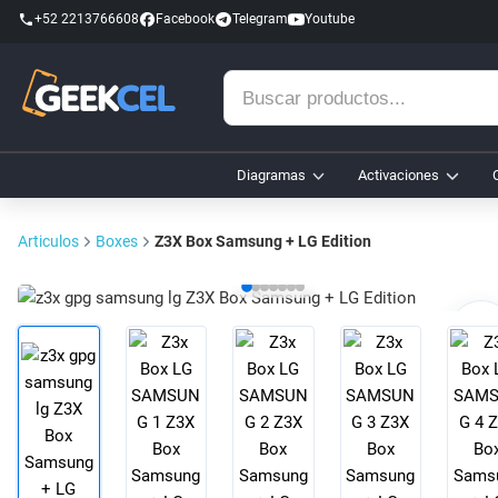
+52 2213766608
Facebook
Telegram
Youtube
Buscar
productos...
Diagramas
Activaciones
Articulos
Boxes
Z3X Box Samsung + LG Edition