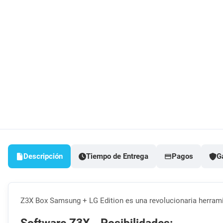
Descripción
Tiempo de Entrega
Pagos
G
Z3X Box Samsung + LG Edition es una revolucionaria herramie
Software Z3X - Posibilidades: