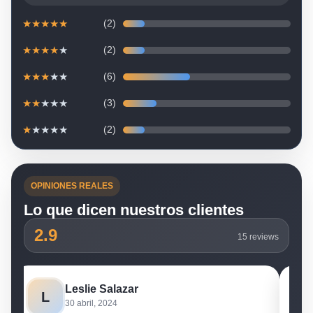
★
★
★
★
★
(2)
★
★
★
★
★
(2)
★
★
★
★
★
(6)
★
★
★
★
★
(3)
★
★
★
★
★
(2)
OPINIONES REALES
Lo que dicen nuestros clientes
2.9
15 reviews
Uriel Martinez
U
10 marzo, 2024