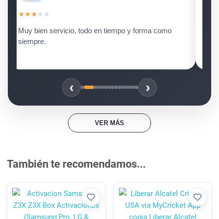
★
★
★
★
★
 tiempo y forma como
ya tengo mi nokia, liberado, muchas g
ayuda.
‹
›
VER MÁS
También te recomendamos...
Favorito
Favori