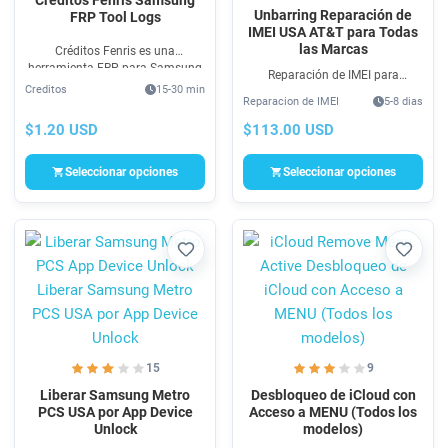
Unbarring Reparación de
FRP Tool Logs
IMEI USA AT&T para Todas
las Marcas
Créditos Fenris es una
herramienta FRP para Samsung
Reparación de IMEI para
con funciones únicas y actuales
Creditos
15-30 min
teléfonos AT&T USA 100% legal,
para suporte de nuevos modelos
Reparacion de IMEI
5-8 dias
todas las marcas & modelos
Samsung para procesos
soportados. Repara la señal de
$1.20 USD
$113.00 USD
técnicos de celulares.
tu AT&T USA
Seleccionar opciones
Seleccionar opciones
Favorito
Favori
15
9
Liberar Samsung Metro
Desbloqueo de iCloud con
PCS USA por App Device
Acceso a MENU (Todos los
Unlock
modelos)