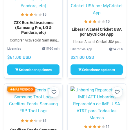
15
10
Z3X Box Activaciones
(Samsung Pro, LG &
Liberar Alcatel Cricket USA
Pandora, etc)
por MyCricket App
Comprar Activación Samsung
Liberar Alcatel Cricket USA por
Z3X. Agrega con esta Licencia el
MyCricket App es un servicio
Licencias
15-30 min
Liberar via App
24-72 h
uso de Software Samsung Z3X.
para cambio de compañía con el
fin de desbloqueo de red, SIM y
$61.00 USD
$21.00 USD
datos, sin usar cables.
Seleccionar opciones
Seleccionar opciones
MÁS VENDIDO
Favorito
Favori
15
11
Creditos Fenris Samsung