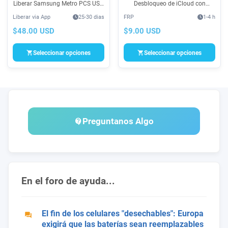
Liberar Samsung Metro PCS USA
Desbloqueo de iCloud con
por App Device Unlock es un
Acceso a Menu a un súper
Liberar via App
25-30 dias
FRP
1-4 h
servicio para Cambio de
precio, elimina de forma
compañía con el fin de
permanente cuenta de icloud
$48.00 USD
$9.00 USD
desbloqueo de red, SIM y datos,
solo con acceso al menu
sin usar cables.
Seleccionar opciones
Seleccionar opciones
Preguntanos Algo
En el foro de ayuda...
El fin de los celulares "desechables": Europa
exigirá que las baterías sean reemplazables