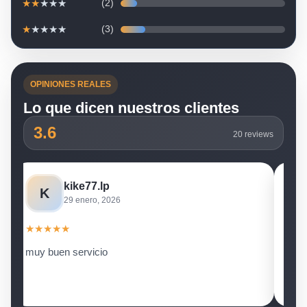
★
★
★
★
★
(2)
★
★
★
★
★
(3)
OPINIONES REALES
Lo que dicen nuestros clientes
3.6
20 reviews
Juan carlos
J
12 julio, 2025
★
★
★
★
★
como se desintala motoking pro egg ?