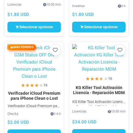
es un software para reparación
marca y multi proceso para
Licencias
15-30 min
de celulares con soporte multi
Creditos
0 h
Reparación de Xiaomi en FRP,
marca. Compra 100% en linea y
Unlock Xiaomi MI, Flash, etc.
$1.80 USD
$1.80 USD
seguro.
Compra aquí tu licencia o
créditos CP-Tool Pro.
Seleccionar opciones
Seleccionar opciones
MÁS VENDIDO
Favorito
Favori
16
16
KG Killer Tool Activación
Licencia - Reparación MDM
Verificador iCloud Premium
para iPhone Clean o Lost
KG Killer Tool Activación Licencia
Verificador iCloud Premium para
- Reparación MDM de celulares
iPhone para check de status en
Licencias
15-30 min
con PayJoy, MacroPay y Unlock
Checks
1-4 h
iPhone funciona para saber si tu
KG 100% seguro con pagos en
bloqueo iCloud de tu dispositivo
$34.00 USD
$2.00 USD
linea y activación inmediata.
Apple esta en status Clean o
LOST.