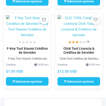
Seleccionar opciones
Seleccionar opciones
Favorito
Favori
15
F-Key Tool Xiaomi Créditos
Click Tool Licencia &
de Servidor
Créditos de Servidor
F-Key Tool Xiaomi Créditos de
Click-Tool Créditos de Servidor
Servidor son acceso para el
funciona como acceso que
Creditos
15-30 min
Creditos
15-30 min
software F Key tool para Auth de
puede conseguir aquí para Flash
Procesos FRP, Unlock Xiaomi MI
Unlock & FRP de Samsung LG,
$1.50 USD
$12.00 USD
Account. Compra aqui tus
etc. Click-Tool Créditos de
acceso.
Servidor
Seleccionar opciones
Seleccionar opciones