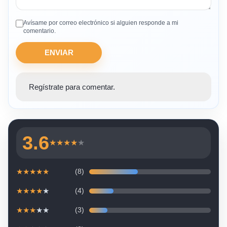
Avísame por correo electrónico si alguien responde a mi
comentario.
ENVIAR
Regístrate para comentar.
3.6
★
★
★
★
★
★
★
★
★
★
(8)
★
★
★
★
★
(4)
★
★
★
★
★
(3)