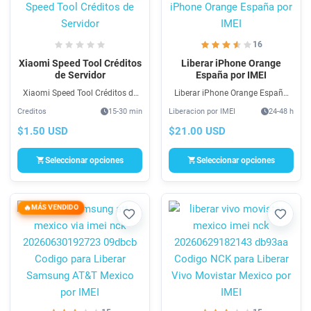
16
Xiaomi Speed Tool Créditos
Liberar iPhone Orange
de Servidor
España por IMEI
Xiaomi Speed Tool Créditos de
Liberar iPhone Orange España
Servidor es un programa para
por IMEI es un servicio rápido,
Creditos
15-30 min
Liberacion por IMEI
24-48 h
Auth, Flash, FRP & Reparaciones
económico y bastante fácil que
de celulares Xiaomi 100%
le ayuda a Liberar iPhone Orange
$1.50 USD
$21.00 USD
confible y en linea, compra aqui.
España.
Seleccionar opciones
Seleccionar opciones
MÁS VENDIDO
Favorito
Favori