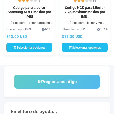
15
15
Codigo para Liberar
Codigo NCK para Liberar
Samsung AT&T Mexico por
Vivo Movistar Mexico por
IMEI
IMEI
Código para Liberar Samsung
Código para Liberar Vivo
AT&T México vía IMEI aun en
Movistar México. Cambio de
Liberacion por IMEI
1-12 h
Liberacion por IMEI
1-12 h
contrato Cambio de Operadora
Operadora GSM. Compra Unlock
100% seguro. Compra ahora tu
SIM por Código NCK para Vivo
$13.00 USD
$13.00 USD
Unlock por Código NCK al mejor
Movistar México 100% seguro.
precio.
Seleccionar opciones
Seleccionar opciones
Preguntanos Algo
En el foro de ayuda...