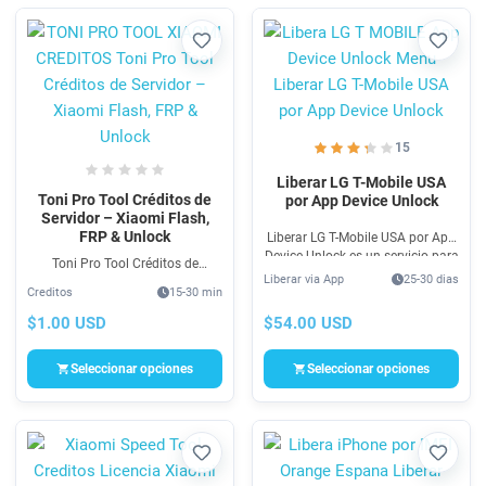
Favorito
Favori
15
Liberar LG T-Mobile USA
Toni Pro Tool Créditos de
por App Device Unlock
Servidor – Xiaomi Flash,
FRP & Unlock
Liberar LG T-Mobile USA por App
Device Unlock es un servicio para
Toni Pro Tool Créditos de
Cambio de compañía con el fin
Liberar via App
25-30 dias
Servidor – Xiaomi Flash, FRP &
de desbloqueo de red, SIM y
Creditos
15-30 min
Unlock es un software que
datos, sin usar cables.
trabaja por créditos para
$54.00 USD
$1.00 USD
reparación de frp en celulares
Xiaomi.
Seleccionar opciones
Seleccionar opciones
Favorito
Favori