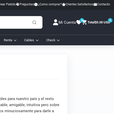
rear Pedido
Preguntas
¿Como comprar?
Clientes Satisfechos
Contacto
0
0
Mi Cuenta
Total
$0.00 USD
Renta
Cables
Check
s para nuestro país y el resto
ble, amigable, intuitiva pero sobre
mos minuciosamente para darle a