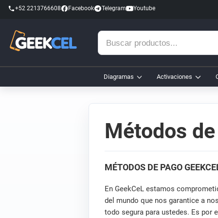
+52 2213766608
Facebook
Telegram
Youtube
Buscar
productos...
Diagramas
Activaciones
Métodos de
MÉTODOS DE PAGO GEEKCE
En GeekCeL estamos comprometidos
del mundo que nos garantice a noso
todo segura para ustedes. Es por 