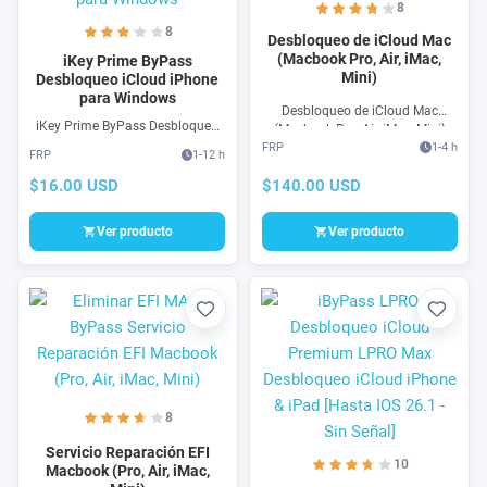
8
8
Desbloqueo de iCloud Mac
(Macbook Pro, Air, iMac,
iKey Prime ByPass
Mini)
Desbloqueo iCloud iPhone
para Windows
Desbloqueo de iCloud Mac
iKey Prime ByPass Desbloqueo
(Macbook Pro, Air, iMac, Mini)
iCloud iPhone compatible con
FRP
1-4 h
con software para cuentas
FRP
1-12 h
Windows. Unlock iPhone & iPad
iCloud olvidadas, reparación de
con iKeyPrime Tools para
$140.00 USD
$16.00 USD
pantalla Hello para Mac 100%
ByPass iCloud Windows
seguro
compatible con IOS
Ver producto
Ver producto
Favorito
Favori
8
Servicio Reparación EFI
10
Macbook (Pro, Air, iMac,