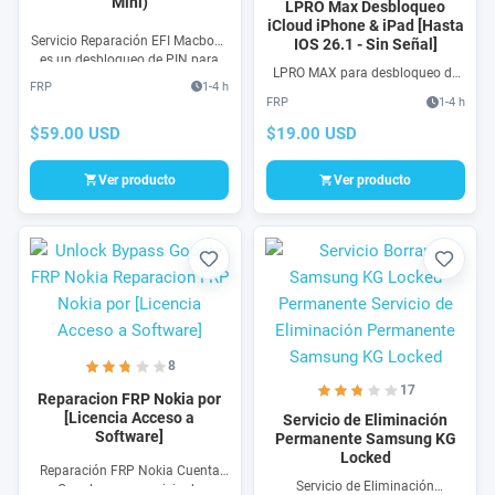
Mini)
LPRO Max Desbloqueo
iCloud iPhone & iPad [Hasta
Servicio Reparación EFI Macbook
IOS 26.1 - Sin Señal]
es un desbloqueo de PIN para
LPRO MAX para desbloqueo de
Mac o Firmware Password
FRP
1-4 h
iPhone en cualquier versión de
Protection con software para
FRP
1-4 h
IOS al día de hoy. Este servicio
todas las Macbook
desbloquea tu iCloud de iPhone
$59.00 USD
$19.00 USD
con pantalla de inicio (Hello)
Ver producto
Ver producto
Favorito
Favori
8
17
Reparacion FRP Nokia por
[Licencia Acceso a
Servicio de Eliminación
Software]
Permanente Samsung KG
Locked
Reparación FRP Nokia Cuenta
Servicio de Eliminación
Google es un servicio de