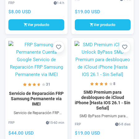
desbloqueo de iCloud iPhone en
hoy. Este servicio desbloquea tu
FRP
1-4 h
pantalla Hello y bloqueo por
iCloud de iPhone con pantalla de
código de tu iPhone via Software
$19.00 USD
$8.00 USD
inicio (Hello)
USB en todas las versiones
Ver producto
Ver producto
Favorito
Favori
8
31
SMD Premium para
Servicio de Reparación FRP
desbloqueo de iCloud
Samsung Permanente via
iPhone [Hasta IOS 26.1 - Sin
IMEI
Señal]
Servicio de Reparación FRP
SMD ByPass Premium para
Samsung Permanente via IMEI
desbloqueo de iCloud iPhone en
FRP
15-60 min
Desbloqueo de cuenta Google.
FRP
5-8 dias
pantalla Hello y bloqueo por
FRP Samsung solución via IMEI
código de tu iPhone via Software
$44.00 USD
$19.00 USD
sin tocar el software, sin cables,
USB en todas las versiones de