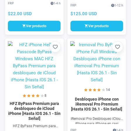
Permanente Samsung KG
FRP
1-4 h
desbloqueo de cuenta Google
FRP
1-12 h
Locked es un metodo para
para teléfonos Nokia por
eliminar un tipo de bloqueo
$22.00 USD
$125.00 USD
software, elimina la Google
Samsung online y 100% seguro.
Account de tu Nokia FRP
Ver producto
Ver producto
Favorito
Favori
14
8
Desbloqueo iPhone con
HFZ ByPass Premium para
iRemoval Pro Premium
desbloqueo de iCloud
[Hasta IOS 26.1 - Sin Señal]
iPhone [Hasta IOS 26.1 - Sin
Señal]
iRemoval Pro Desbloqueo iCloud
iPhone para iPhone en casi
HFZ ByPass Premium para
cualquier versión de IOS al día de
FRP
1-4 h