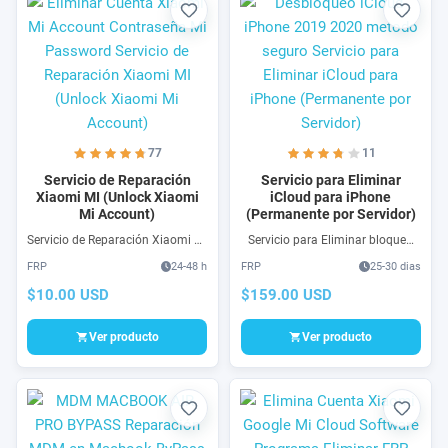
Favorito
Favori
77
11
Servicio de Reparación
Servicio para Eliminar
Xiaomi MI (Unlock Xiaomi
iCloud para iPhone
Mi Account)
(Permanente por Servidor)
Servicio de Reparación Xiaomi MI
Servicio para Eliminar bloqueo
Account de forma permanente,
de iCloud de iPhone en todas las
FRP
24-48 h
FRP
25-30 dias
sin re-bloqueos, sin equipo
versiones y modelos que
profesional, desde casa, sin
presenta el problema de pantalla
$10.00 USD
$159.00 USD
trucos y sin tocar el software de
“This iPhone is linked to an Apple
tu Xiaomi.
ID”.
Ver producto
Ver producto
Favorito
Favori