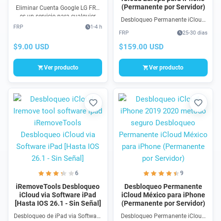
(Permanente por Servidor)
Eliminar Cuenta Google LG FRP
es un servicio para cualquier
Desbloqueo Permanente iCloud
modelo de LG mediante USB en 2
FRP
1-4 h
Europa para iPhone
Clics, 100% efectivoy sencillo
FRP
25-30 dias
(Permanente por Servidor) en
todas las versiones y modelos
$9.00 USD
$159.00 USD
que presenta el problema de
pantalla: Este iPhone está
Ver producto
Ver producto
enlazado a un Apple ID.
Favorito
Favori
6
9
iRemoveTools Desbloqueo
Desbloqueo Permanente
iCloud via Software iPad
iCloud México para iPhone
[Hasta IOS 26.1 - Sin Señal]
(Permanente por Servidor)
Desbloqueo de iPad via Software
Desbloqueo Permanente iCloud