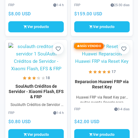
USB iRemoveTools. Elimina el
USA para iPhone (Permanente
FRP
1-4 h
FRP
25-30 dias
bloqueo de iCloud de iPad via
por Servidor) en todas las
Software USB en todas las
versiones y modelos que
$8.00 USD
$159.00 USD
versiones de IOS que presenta el
presenta el problema de pantalla
problema de pantalla bloqueada
«Este iPhone está enlazado a un
Ver producto
Ver producto
Apple ID»
MÁS VENDIDO
Favorito
Favori
17
18
Reparacion Huawei FRP via
SoulAuth Créditos de
Reset Key
Servidor - Xiaomi Flash, EFS
& FRP
Huawei FRP via Reset Key para
quitar cuenta Google para
SoulAuth Créditos de Servidor -
Huawei muy facil. FRP Huawei
FRP
3-4 dias
Xiaomi Flash & FRP es un
via Reset KEY usando cable USB
FRP
1-4 h
software que trabaja por créditos
100% seguro. Borrar FRP Cuenta
para carga de software y
$42.00 USD
$0.80 USD
Google Huawei
reparación de frp en celulares
Xiaomi.
Ver producto
Ver producto