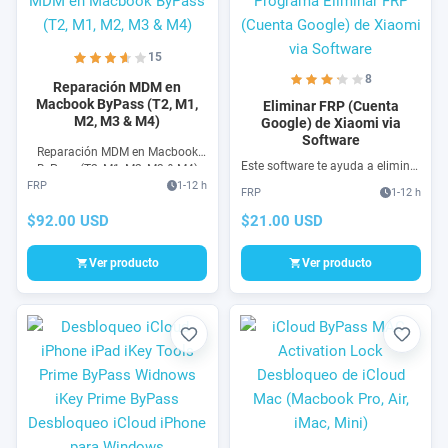
15
8
Reparación MDM en
Macbook ByPass (T2, M1,
Eliminar FRP (Cuenta
M2, M3 & M4)
Google) de Xiaomi via
Software
Reparación MDM en Macbook
Este software te ayuda a eliminar
ByPass (T2, M1, M2, M3 & M4)
FRP de Xiaomi, util si te olvidaste
FRP
1-12 h
desbloqueo para computadoras
FRP
1-12 h
de tu cuenta de google, Elimina
macOS que tienen el chip de
FRP Xiaomi de Cuenta Google
$92.00 USD
$21.00 USD
seguridad Apple Silicon o T2.
Ver producto
Ver producto
Favorito
Favori