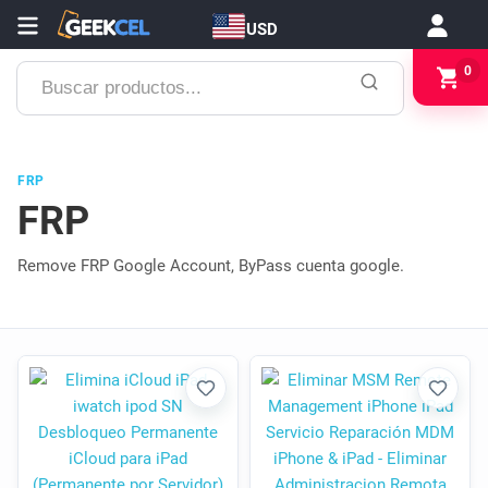
USD
Buscar
0
productos...
FRP
FRP
Remove FRP Google Account, ByPass cuenta google.
Favorito
Favori