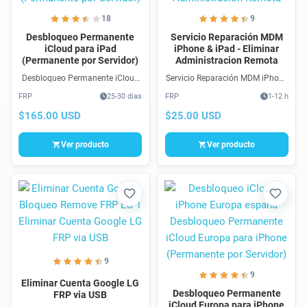
18
9
Desbloqueo Permanente
Servicio Reparación MDM
iCloud para iPad
iPhone & iPad - Eliminar
(Permanente por Servidor)
Administracion Remota
Desbloqueo Permanente iCloud
Servicio Reparación MDM iPhone
USA para iPhone (Permanente
& iPad - Eliminar Administracion
FRP
25-30 dias
FRP
1-12 h
por Servidor) en todas las
Remota es un servicio que
versiones y modelos que
reparar el error MDM en
$165.00 USD
$25.00 USD
presenta el problema de
dispositivos Apple.
pantalla: Este iPhone está
Ver producto
Ver producto
enlazado a un Apple ID.
Favorito
Favori
9
9
Eliminar Cuenta Google LG
Desbloqueo Permanente
FRP via USB
iCloud Europa para iPhone