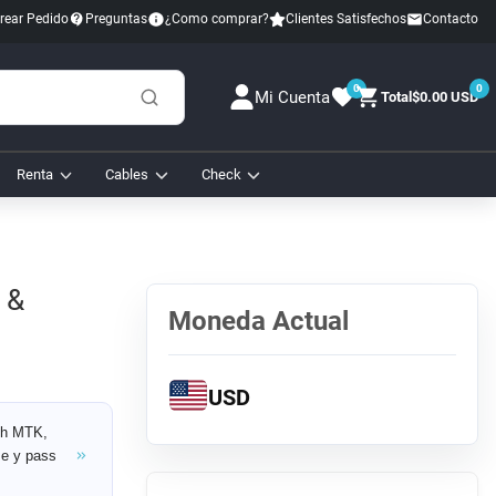
rear Pedido
Preguntas
¿Como comprar?
Clientes Satisfechos
Contacto
0
0
Mi Cuenta
Total
$0.00 USD
Renta
Cables
Check
 &
Moneda Actual
USD
sh MTK,
me y pass