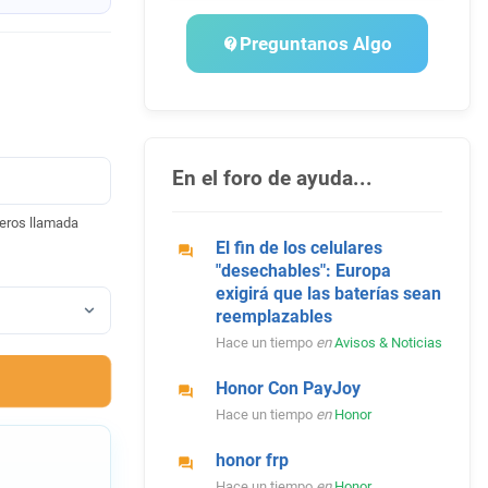
Preguntanos Algo
En el foro de ayuda...
eros llamada
El fin de los celulares
"desechables": Europa
exigirá que las baterías sean
reemplazables
Hace un tiempo
en
Avisos & Noticias
Honor Con PayJoy
Hace un tiempo
en
Honor
honor frp
Hace un tiempo
en
Honor