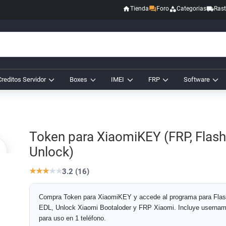
Tienda
Foro
Categorias
Rast
Creditos Servidor
Boxes
IMEI
FRP
Software
Token para XiaomiKEY (FRP, Flash
Unlock)
★
★
★
★
★
3.2 (16)
Compra Token para XiaomiKEY y accede al programa para Fla
EDL, Unlock Xiaomi Bootaloder y FRP Xiaomi. Incluye userna
para uso en 1 teléfono.