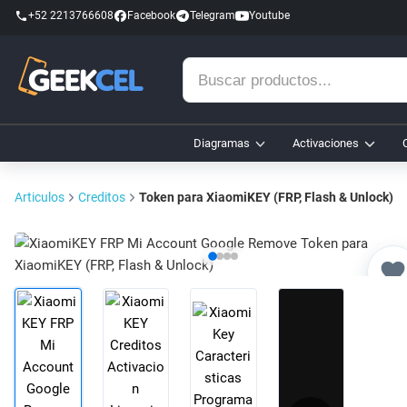
+52 2213766608
Facebook
Telegram
Youtube
Buscar
productos...
Diagramas
Activaciones
Articulos
Creditos
Token para XiaomiKEY (FRP, Flash & Unlock)